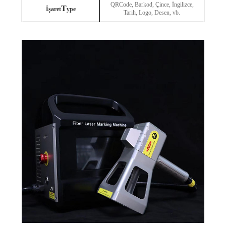
QRCode, Barkod, Çince, İngilizce,
T
İşaret
ype
Tarih, Logo, Desen, vb.