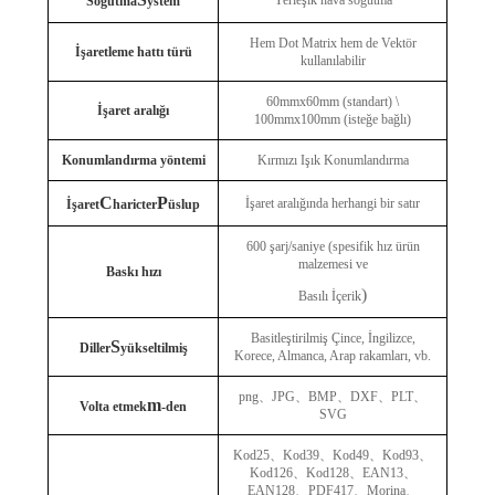
Yerleşik hava soğutma
Soğutma
ystem
Hem Dot Matrix hem de Vektör
İşaretleme hattı türü
kullanılabilir
60mmx60mm (standart) \
İşaret aralığı
100mmx100mm (isteğe bağlı)
Konumlandırma yöntemi
Kırmızı Işık Konumlandırma
C
P
İşaret aralığında herhangi bir satır
İşaret
haricter
üslup
600 şarj/saniye (spesifik hız ürün
malzemesi ve
Baskı hızı
)
Basılı İçerik
Basitleştirilmiş Çince, İngilizce,
S
Diller
yükseltilmiş
Korece, Almanca, Arap rakamları, vb.
png
、
JPG
、
BMP
、
DXF
、
PLT
、
m
Volta etmek
-den
SVG
Kod25
、
Kod39
、
Kod49
、
Kod93
、
Kod126
、
Kod128
、
EAN13
、
EAN128
、
PDF417
、
Morina
、