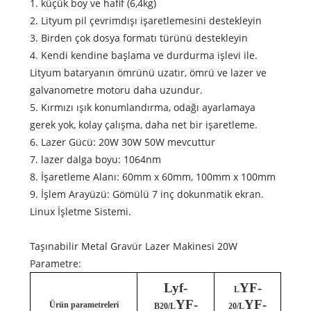
1. küçük boy ve hafif (6,4kg)
2. Lityum pil çevrimdışı işaretlemesini destekleyin
3. Birden çok dosya formatı türünü destekleyin
4. Kendi kendine başlama ve durdurma işlevi ile.
Lityum bataryanın ömrünü uzatır, ömrü ve lazer ve
galvanometre motoru daha uzundur.
5. Kırmızı ışık konumlandırma, odağı ayarlamaya
gerek yok, kolay çalışma, daha net bir işaretleme.
6. Lazer Gücü: 20W 30W 50W mevcuttur
7. lazer dalga boyu: 1064nm
8. İşaretleme Alanı: 60mm x 60mm, 100mm x 100mm
9. İşlem Arayüzü: Gömülü 7 inç dokunmatik ekran.
Linux İşletme Sistemi.
Taşınabilir Metal Gravür Lazer Makinesi 20W
Parametre:
Lyf-
YF-
L
YF-
YF-
Ürün parametreleri
B20/L
20/L