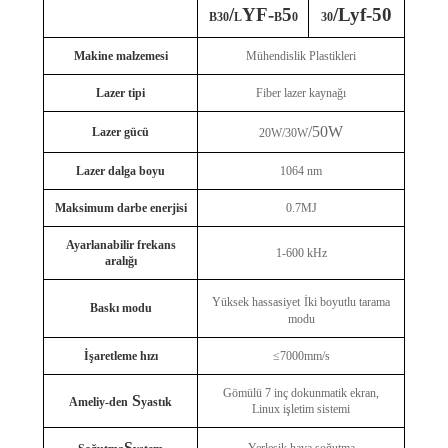
/
YF-
5
/Lyf-50
B30
L
B
0
30
Makine malzemesi
Mühendislik Plastikleri
Lazer tipi
Fiber lazer kaynağı
/50W
Lazer gücü
20W/30W
Lazer dalga boyu
1064 nm
Maksimum darbe enerjisi
0.7MJ
Ayarlanabilir frekans
1-600 kHz
aralığı
Yüksek hassasiyet
İki boyutlu tarama
Baskı modu
modu
İşaretleme hızı
≤7000mm/s
Gömülü 7 inç dokunmatik ekran,
S
Ameliy-den
yastık
Linux işletim sistemi
S