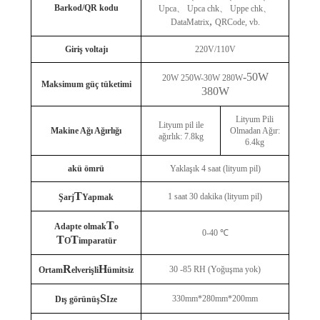
Barkod/QR kodu
Upca
、
Upca chk
、
Uppe chk
、
,
DataMatrix
QRCode, vb.
Giriş voltajı
220V/110V
-50W
20W 250W-30W 280W
Maksimum güç tüketimi
380W
Lityum Pili
Lityum pil ile
Makine Ağı Ağırlığı
Olmadan Ağır:
ağırlık: 7.8kg
6.4kg
akü ömrü
Yaklaşık 4 saat (lityum pil)
T
1 saat 30 dakika (lityum pil)
Şarj
Yapmak
T
Adapte olmak
o
0-40 ℃
T
T
O
imparatür
R
H
30 -85 RH (Yoğuşma yok)
Ortam
elverişli
ümitsiz
S
330mm*280mm*200mm
Dış görünüş
Ize