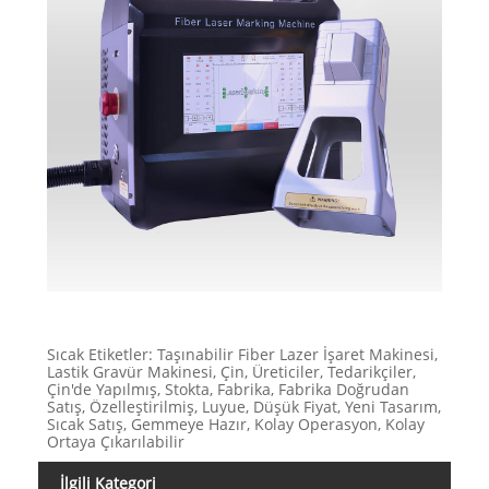
Sıcak Etiketler: Taşınabilir Fiber Lazer İşaret Makinesi,
Lastik Gravür Makinesi, Çin, Üreticiler, Tedarikçiler,
Çin'de Yapılmış, Stokta, Fabrika, Fabrika Doğrudan
Satış, Özelleştirilmiş, Luyue, Düşük Fiyat, Yeni Tasarım,
Sıcak Satış, Gemmeye Hazır, Kolay Operasyon, Kolay
Ortaya Çıkarılabilir
İlgili Kategori